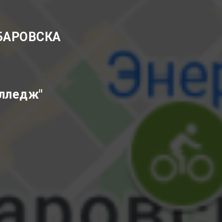
БАРОВСКА
олледж"